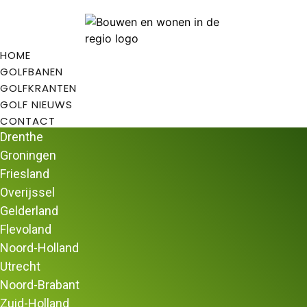
HOME
GOLFBANEN
GOLFKRANTEN
GOLF NIEUWS
CONTACT
Drenthe
Groningen
Friesland
Overijssel
Home
/
Golfbanen
/
Golfbanen in Groningen
/ Golfclub
Gelderland
Duurswold
Flevoland
Golfclub Duurswold
Noord-Holland
Gain fratsen, gain toustanden, gewoon (h)eerlijk golf
Utrecht
spelen bij
Golfclub Duurswold!
Noord-Brabant
Groningse Golfclub Duurswold
Zuid-Holland