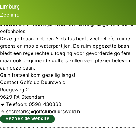
In de gemeente Midden-Groningen ligt een schitterende 9
Limburg
holes golfbaan. De baan van Groningse Golfclub
Zeeland
Duurswold ligt aan de zuidoever van het Schildmeer en
bestaat uit 9 wedstrijd holes, een driving range en 6 par 3-
oefenholes.
Deze golfbaan met een A-status heeft veel reliëfs, ruime
greens en mooie waterpartijen. De ruim opgezette baan
biedt een regelrechte uitdaging voor gevorderde golfers,
maar ook beginnende golfers zullen veel plezier beleven
aan deze baan.
Gain fratsen! kom gezellig langs!
Contact Golfclub Duurswold
Roegeweg 2
9629 PA Steendam
⇒ Telefoon: 0598-430360
⇒ secretaris@golfclubduurswold.n
Bezoek de website
…………………………………………………………………………………………